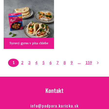
Syrový gyros v pita chlebe
1
2
3
4
5
6
7
8
9
…
159
Kontakt
info@podpora.karicka.sk