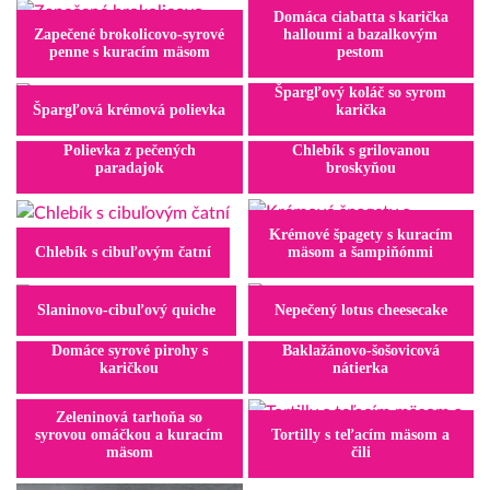
Domáca ciabatta s karička
Zapečené brokolicovo-syrové
halloumi a bazalkovým
penne s kuracím mäsom
pestom
Špargľový koláč so syrom
Špargľová krémová polievka
karička
Polievka z pečených
Chlebík s grilovanou
paradajok
broskyňou
Krémové špagety s kuracím
Chlebík s cibuľovým čatní
mäsom a šampiňónmi
Slaninovo-cibuľový quiche
Nepečený lotus cheesecake
Domáce syrové pirohy s
Baklažánovo-šošovicová
karičkou
nátierka
Zeleninová tarhoňa so
syrovou omáčkou a kuracím
Tortilly s teľacím mäsom a
mäsom
čili