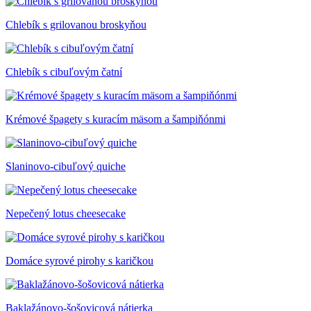
Chlebík s grilovanou broskyňou
Chlebík s cibuľovým čatní
Krémové špagety s kuracím mäsom a šampiňónmi
Slaninovo-cibuľový quiche
Nepečený lotus cheesecake
Domáce syrové pirohy s karičkou
Baklažánovo-šošovicová nátierka