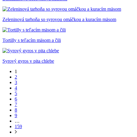
Zeleninová tarhoňa so syrovou omáčkou a kuracím mäsom
Tortilly s teľacím mäsom a čili
Syrový gyros v pita chlebe
1
2
3
4
5
6
7
8
9
…
159