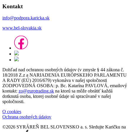
Kontakt
info@podpora.karicka.sk
www.bel-slovakia.sk
Dohľad nad ochranou osobných údajov (v zmysle § 44 zákona č.
18/2018 Z.z a NARIADENIA EURÓPSKEHO PARLAMENTU
A RADY (EÚ) 2016/679) vykonáva v našej spoločnosti
ZODPOVEDNÁ OSOBA: p. Bc. Katarína PAVLOVÁ, emailový
kontakt:
zo@eurotrading.sk
na ktorú sa môže obrátiť každá
dotknutá osoba, ktorej osobné údaje sú spracúvané v našej
spoločnosti.
O cookies
Ochrana osobných údajov
©2026 SYRÁREŇ BEL SLOVENSKO a. s.
Sledujte Karičku na