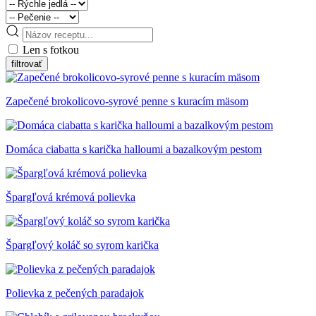
Len s fotkou
Zapečené brokolicovo-syrové penne s kuracím mäsom
Domáca ciabatta s karička halloumi a bazalkovým pestom
Špargľová krémová polievka
Špargľový koláč so syrom karička
Polievka z pečených paradajok