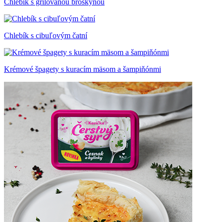
Chlebík s grilovanou broskyňou
Chlebík s cibuľovým čatní
Krémové špagety s kuracím mäsom a šampiňónmi