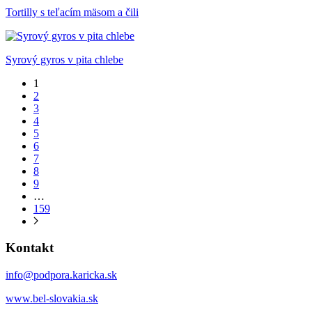
Tortilly s teľacím mäsom a čili
Syrový gyros v pita chlebe
1
2
3
4
5
6
7
8
9
…
159
Kontakt
info@podpora.karicka.sk
www.bel-slovakia.sk