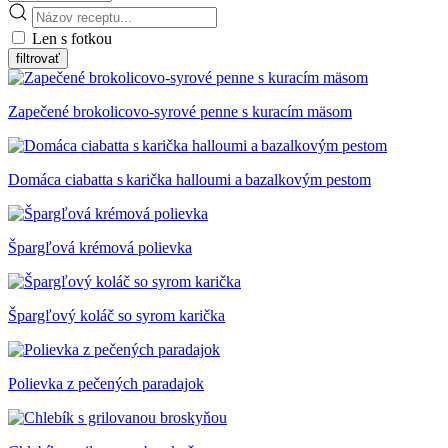
Len s fotkou
Zapečené brokolicovo-syrové penne s kuracím mäsom
Domáca ciabatta s karička halloumi a bazalkovým pestom
Špargľová krémová polievka
Špargľový koláč so syrom karička
Polievka z pečených paradajok