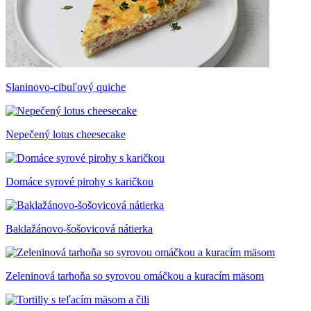
Slaninovo-cibuľový quiche
Nepečený lotus cheesecake
Domáce syrové pirohy s karičkou
Baklažánovo-šošovicová nátierka
Zeleninová tarhoňa so syrovou omáčkou a kuracím mäsom