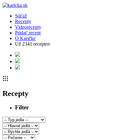
Súťaž
Recepty
Videorecepty
Pridať recept
O Karičke
Už
2341
receptov
Recepty
Filter