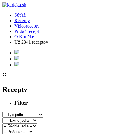
Súťaž
Recepty
Videorecepty
Pridať recept
O Karičke
Už
2341
receptov
Recepty
Filter