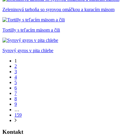
Zeleninová tarhoňa so syrovou omáčkou a kuracím mäsom
Tortilly s teľacím mäsom a čili
Syrový gyros v pita chlebe
1
2
3
4
5
6
7
8
9
…
159
Kontakt