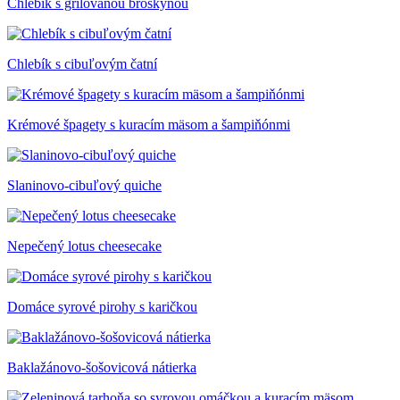
Chlebík s grilovanou broskyňou
Chlebík s cibuľovým čatní
Krémové špagety s kuracím mäsom a šampiňónmi
Slaninovo-cibuľový quiche
Nepečený lotus cheesecake
Domáce syrové pirohy s karičkou
Baklažánovo-šošovicová nátierka