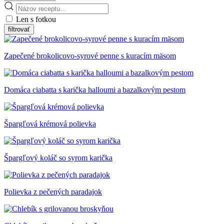
Len s fotkou
Zapečené brokolicovo-syrové penne s kuracím mäsom
Domáca ciabatta s karička halloumi a bazalkovým pestom
Špargľová krémová polievka
Špargľový koláč so syrom karička
Polievka z pečených paradajok