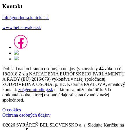
Kontakt
info@podpora.karicka.sk
www.bel-slovakia.sk
Dohľad nad ochranou osobných údajov (v zmysle § 44 zákona č.
18/2018 Z.z a NARIADENIA EURÓPSKEHO PARLAMENTU
A RADY (EÚ) 2016/679) vykonáva v našej spoločnosti
ZODPOVEDNÁ OSOBA: p. Bc. Katarína PAVLOVÁ, emailový
kontakt:
zo@eurotrading.sk
na ktorú sa môže obrátiť každá
dotknutá osoba, ktorej osobné údaje sú spracúvané v našej
spoločnosti.
O cookies
Ochrana osobných údajov
©2026 SYRÁREŇ BEL SLOVENSKO a. s.
Sledujte Karičku na