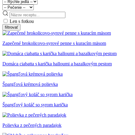
Len s fotkou
Zapečené brokolicovo-syrové penne s kuracím mäsom
Domáca ciabatta s karička halloumi a bazalkovým pestom
Špargľová krémová polievka
Špargľový koláč so syrom karička
Polievka z pečených paradajok