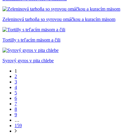
Zeleninová tarhoňa so syrovou omáčkou a kuracím mäsom
Tortilly s teľacím mäsom a čili
Syrový gyros v pita chlebe
1
2
3
4
5
6
7
8
9
…
159