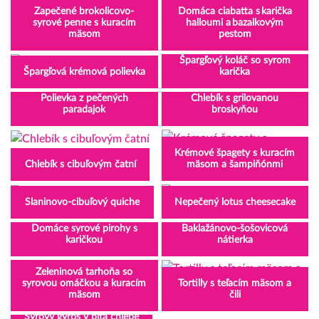
Zapečené brokolicovo-
Domáca ciabatta s karička
syrové penne s kuracím
halloumi a bazalkovým
mäsom
pestom
Špargľový koláč so syrom
Špargľová krémová polievka
karička
Polievka z pečených
Chlebík s grilovanou
paradajok
broskyňou
Krémové špagety s kuracím
Chlebík s cibuľovým čatní
mäsom a šampiňónmi
Slaninovo-cibuľový quiche
Nepečený lotus cheesecake
Domáce syrové pirohy s
Baklažánovo-šošovicová
karičkou
nátierka
Zeleninová tarhoňa so
syrovou omáčkou a kuracím
Tortilly s teľacím mäsom a
mäsom
čili
Syrový gyros v pita chlebe