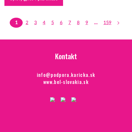
1
2
3
4
5
6
7
8
9
…
159
Kontakt
info@podpora.karicka.sk
www.bel-slovakia.sk