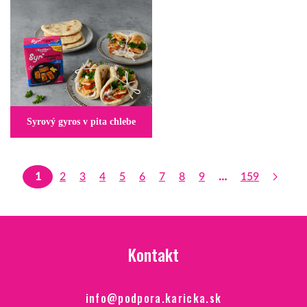
Syrový gyros v pita chlebe
1
2
3
4
5
6
7
8
9
…
159
Kontakt
info@podpora.karicka.sk