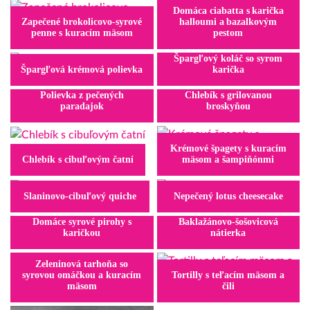
Domáca ciabatta s karička
Zapečené brokolicovo-syrové
halloumi a bazalkovým
penne s kuracím mäsom
pestom
Špargľový koláč so syrom
Špargľová krémová polievka
karička
Polievka z pečených
Chlebík s grilovanou
paradajok
broskyňou
Krémové špagety s kuracím
Chlebík s cibuľovým čatní
mäsom a šampiňónmi
Slaninovo-cibuľový quiche
Nepečený lotus cheesecake
Domáce syrové pirohy s
Baklažánovo-šošovicová
karičkou
nátierka
Zeleninová tarhoňa so
syrovou omáčkou a kuracím
Tortilly s teľacím mäsom a
mäsom
čili