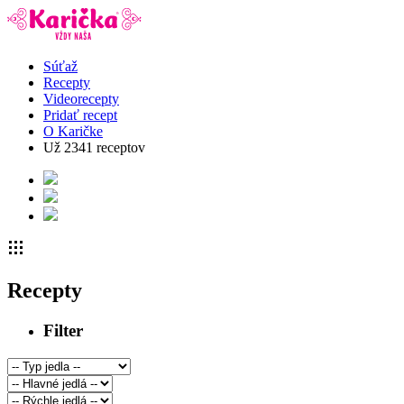
Súťaž
Recepty
Videorecepty
Pridať recept
O Karičke
Už
2341
receptov
Recepty
Filter