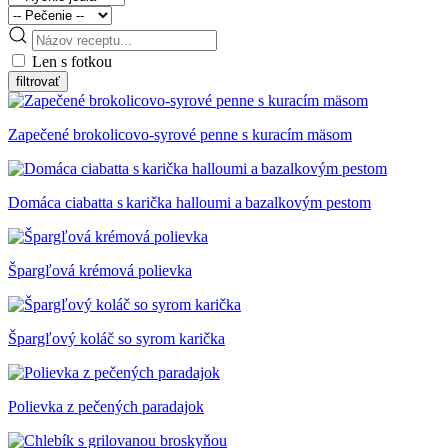
Len s fotkou
Zapečené brokolicovo-syrové penne s kuracím mäsom
Domáca ciabatta s karička halloumi a bazalkovým pestom
Špargľová krémová polievka
Špargľový koláč so syrom karička
Polievka z pečených paradajok