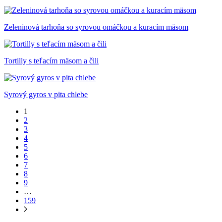
Zeleninová tarhoňa so syrovou omáčkou a kuracím mäsom
Tortilly s teľacím mäsom a čili
Syrový gyros v pita chlebe
1
2
3
4
5
6
7
8
9
…
159