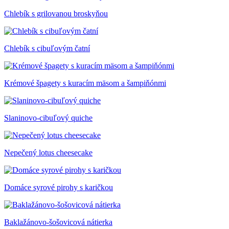
Chlebík s grilovanou broskyňou
Chlebík s cibuľovým čatní
Krémové špagety s kuracím mäsom a šampiňónmi
Slaninovo-cibuľový quiche
Nepečený lotus cheesecake
Domáce syrové pirohy s karičkou
Baklažánovo-šošovicová nátierka