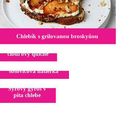
Chlebík s grilovanou broskyňou
Slaninovo-
cibuľový quiche
Baklažánovo-
šošovicová nátierka
Syrový gyros v
pita chlebe