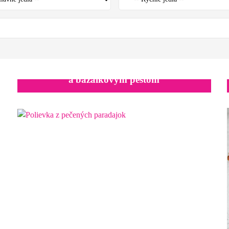
Domáca ciabatta s karička halloumi
a bazalkovým pestom