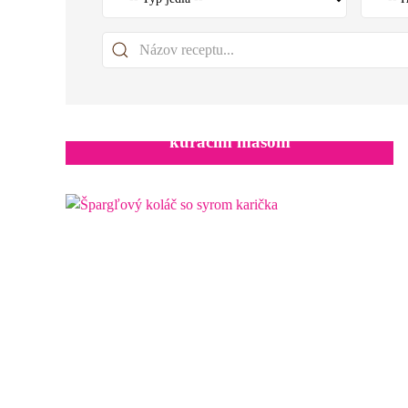
Zapečené brokolicovo-syrové penne s
kuracím mäsom