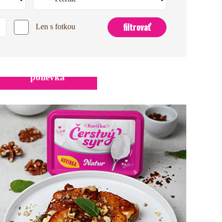
Len s fotkou
Špargľová krémová
polievka