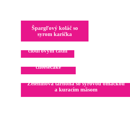
Špargľový koláč so
syrom karička
Chlebík s
cibuľovým čatní
Nepečený lotus
cheesecake
Zeleninová tarhoňa so syrovou omáčkou
a kuracím mäsom