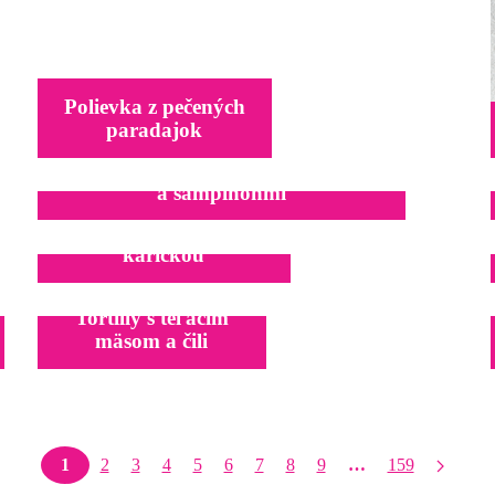
Polievka z pečených
paradajok
Krémové špagety s kuracím mäsom
a šampiňónmi
Domáce syrové pirohy s
karičkou
Tortilly s teľacím
mäsom a čili
1
2
3
4
5
6
7
8
9
…
159