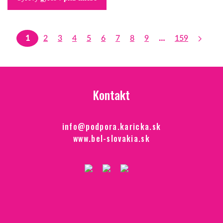
1
2
3
4
5
6
7
8
9
…
159
Kontakt
info@podpora.karicka.sk
www.bel-slovakia.sk