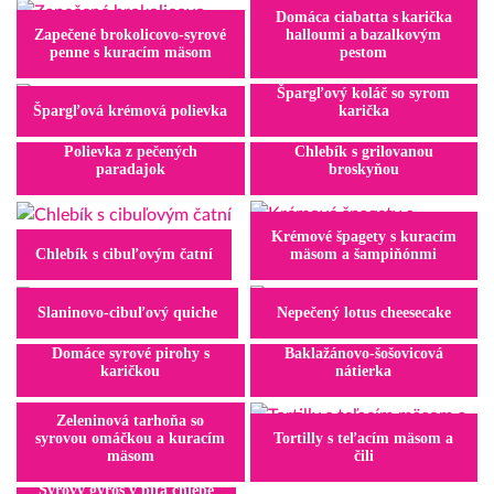
Domáca ciabatta s karička
Zapečené brokolicovo-syrové
halloumi a bazalkovým
penne s kuracím mäsom
pestom
Špargľový koláč so syrom
Špargľová krémová polievka
karička
Polievka z pečených
Chlebík s grilovanou
paradajok
broskyňou
Krémové špagety s kuracím
Chlebík s cibuľovým čatní
mäsom a šampiňónmi
Slaninovo-cibuľový quiche
Nepečený lotus cheesecake
Domáce syrové pirohy s
Baklažánovo-šošovicová
karičkou
nátierka
Zeleninová tarhoňa so
syrovou omáčkou a kuracím
Tortilly s teľacím mäsom a
mäsom
čili
Syrový gyros v pita chlebe