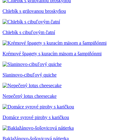
Chlebík s grilovanou broskyňou
Chlebík s cibuľovým čatní
Krémové špagety s kuracím mäsom a šampiňónmi
Slaninovo-cibuľový quiche
Nepečený lotus cheesecake
Domáce syrové pirohy s karičkou
Baklažánovo-šošovicová nátierka