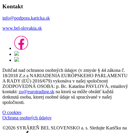
Kontakt
info@podpora.karicka.sk
www.bel-slovakia.sk
Dohľad nad ochranou osobných údajov (v zmysle § 44 zákona č.
18/2018 Z.z a NARIADENIA EURÓPSKEHO PARLAMENTU
A RADY (EÚ) 2016/679) vykonáva v našej spoločnosti
ZODPOVEDNÁ OSOBA: p. Bc. Katarína PAVLOVÁ, emailový
kontakt:
zo@eurotrading.sk
na ktorú sa môže obrátiť každá
dotknutá osoba, ktorej osobné údaje sú spracúvané v našej
spoločnosti.
O cookies
Ochrana osobných údajov
©2026 SYRÁREŇ BEL SLOVENSKO a. s.
Sledujte Karičku na