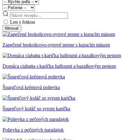
Len s fotkou
Zapečené brokolicovo-syrové penne s kuracím mäsom
Domáca ciabatta s karička halloumi a bazalkovým pestom
Špargľová krémová polievka
Špargľový koláč so syrom karička
Polievka z pečených paradajok