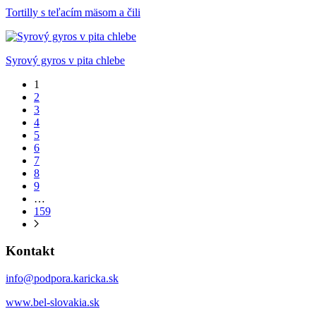
Tortilly s teľacím mäsom a čili
Syrový gyros v pita chlebe
1
2
3
4
5
6
7
8
9
…
159
Kontakt
info@podpora.karicka.sk
www.bel-slovakia.sk