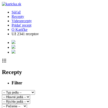
Súťaž
Recepty
Videorecepty
Pridať recept
O Karičke
Už
2341
receptov
Recepty
Filter