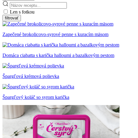
Len s fotkou
Zapečené brokolicovo-syrové penne s kuracím mäsom
Domáca ciabatta s karička halloumi a bazalkovým pestom
Špargľová krémová polievka
Špargľový koláč so syrom karička