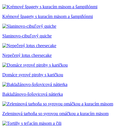
Krémové špagety s kuracím mäsom a šampiňónmi
Slaninovo-cibuľový quiche
Nepečený lotus cheesecake
Domáce syrové pirohy s karičkou
Baklažánovo-šošovicová nátierka
Zeleninová tarhoňa so syrovou omáčkou a kuracím mäsom