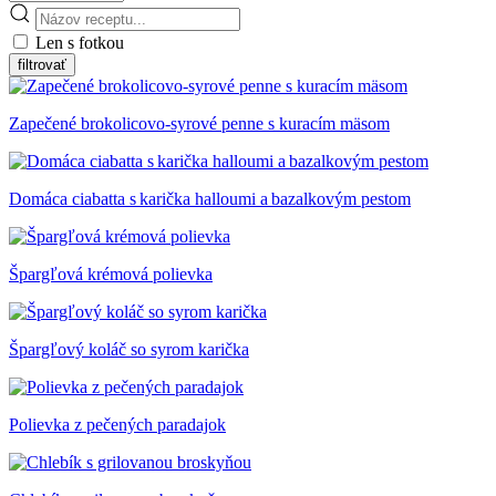
Len s fotkou
Zapečené brokolicovo-syrové penne s kuracím mäsom
Domáca ciabatta s karička halloumi a bazalkovým pestom
Špargľová krémová polievka
Špargľový koláč so syrom karička
Polievka z pečených paradajok