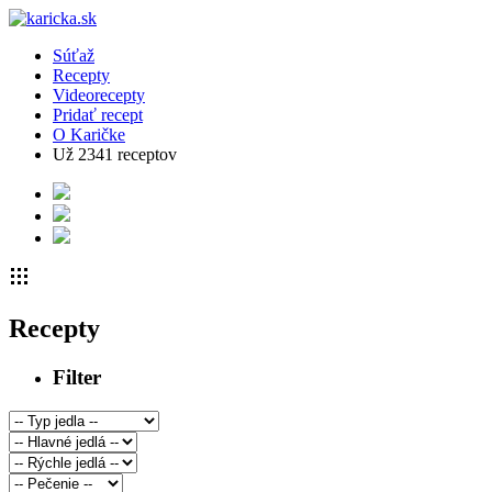
Súťaž
Recepty
Videorecepty
Pridať recept
O Karičke
Už
2341
receptov
Recepty
Filter