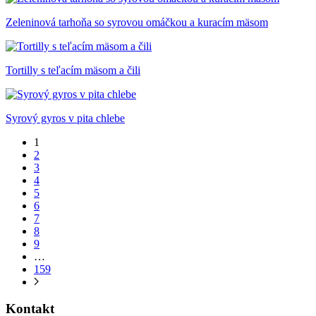
Zeleninová tarhoňa so syrovou omáčkou a kuracím mäsom
Tortilly s teľacím mäsom a čili
Syrový gyros v pita chlebe
1
2
3
4
5
6
7
8
9
…
159
Kontakt