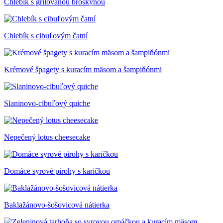
Chlebík s grilovanou broskyňou
Chlebík s cibuľovým čatní
Krémové špagety s kuracím mäsom a šampiňónmi
Slaninovo-cibuľový quiche
Nepečený lotus cheesecake
Domáce syrové pirohy s karičkou
Baklažánovo-šošovicová nátierka