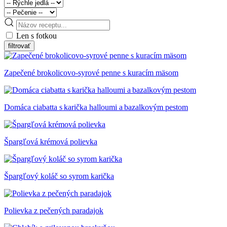
Len s fotkou
Zapečené brokolicovo-syrové penne s kuracím mäsom
Domáca ciabatta s karička halloumi a bazalkovým pestom
Špargľová krémová polievka
Špargľový koláč so syrom karička
Polievka z pečených paradajok