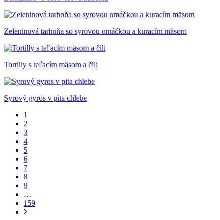
Zeleninová tarhoňa so syrovou omáčkou a kuracím mäsom
Tortilly s teľacím mäsom a čili
Syrový gyros v pita chlebe
1
2
3
4
5
6
7
8
9
…
159