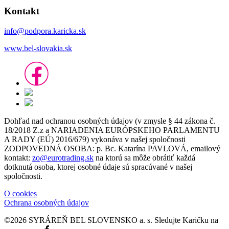
Kontakt
info@podpora.karicka.sk
www.bel-slovakia.sk
Dohľad nad ochranou osobných údajov (v zmysle § 44 zákona č.
18/2018 Z.z a NARIADENIA EURÓPSKEHO PARLAMENTU
A RADY (EÚ) 2016/679) vykonáva v našej spoločnosti
ZODPOVEDNÁ OSOBA: p. Bc. Katarína PAVLOVÁ, emailový
kontakt:
zo@eurotrading.sk
na ktorú sa môže obrátiť každá
dotknutá osoba, ktorej osobné údaje sú spracúvané v našej
spoločnosti.
O cookies
Ochrana osobných údajov
©2026 SYRÁREŇ BEL SLOVENSKO a. s.
Sledujte Karičku na