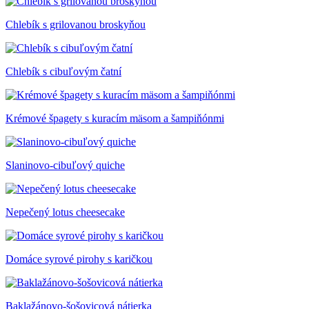
Chlebík s grilovanou broskyňou
Chlebík s cibuľovým čatní
Krémové špagety s kuracím mäsom a šampiňónmi
Slaninovo-cibuľový quiche
Nepečený lotus cheesecake
Domáce syrové pirohy s karičkou
Baklažánovo-šošovicová nátierka