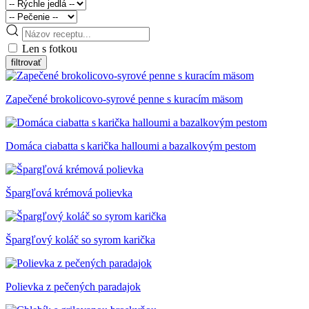
Len s fotkou
Zapečené brokolicovo-syrové penne s kuracím mäsom
Domáca ciabatta s karička halloumi a bazalkovým pestom
Špargľová krémová polievka
Špargľový koláč so syrom karička
Polievka z pečených paradajok