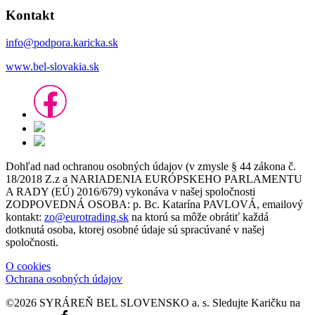
Kontakt
info@podpora.karicka.sk
www.bel-slovakia.sk
Dohľad nad ochranou osobných údajov (v zmysle § 44 zákona č.
18/2018 Z.z a NARIADENIA EURÓPSKEHO PARLAMENTU
A RADY (EÚ) 2016/679) vykonáva v našej spoločnosti
ZODPOVEDNÁ OSOBA: p. Bc. Katarína PAVLOVÁ, emailový
kontakt:
zo@eurotrading.sk
na ktorú sa môže obrátiť každá
dotknutá osoba, ktorej osobné údaje sú spracúvané v našej
spoločnosti.
O cookies
Ochrana osobných údajov
©2026 SYRÁREŇ BEL SLOVENSKO a. s.
Sledujte Karičku na