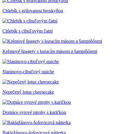
Chlebík s grilovanou broskyňou
Chlebík s cibuľovým čatní
Krémové špagety s kuracím mäsom a šampiňónmi
Slaninovo-cibuľový quiche
Nepečený lotus cheesecake
Domáce syrové pirohy s karičkou
Baklažánovo-šošovicová nátierka