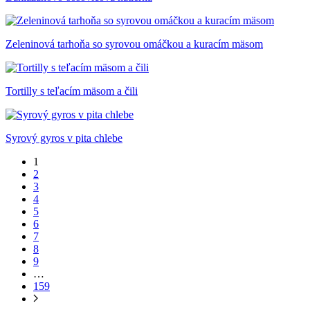
Zeleninová tarhoňa so syrovou omáčkou a kuracím mäsom
Tortilly s teľacím mäsom a čili
Syrový gyros v pita chlebe
1
2
3
4
5
6
7
8
9
…
159