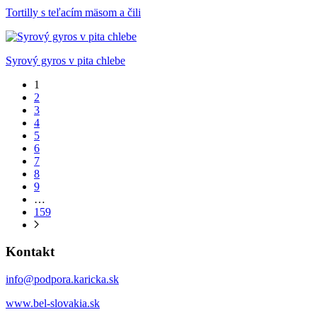
Tortilly s teľacím mäsom a čili
Syrový gyros v pita chlebe
1
2
3
4
5
6
7
8
9
…
159
Kontakt
info@podpora.karicka.sk
www.bel-slovakia.sk