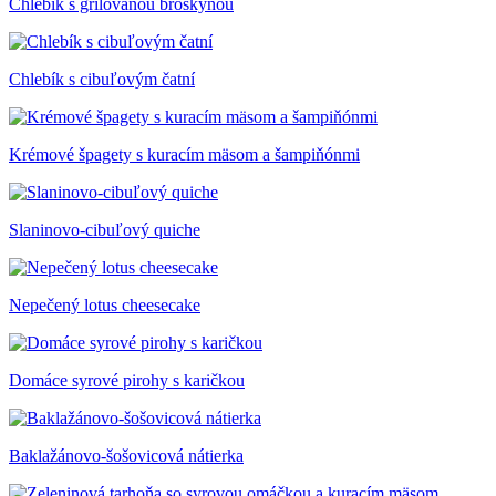
Chlebík s grilovanou broskyňou
Chlebík s cibuľovým čatní
Krémové špagety s kuracím mäsom a šampiňónmi
Slaninovo-cibuľový quiche
Nepečený lotus cheesecake
Domáce syrové pirohy s karičkou
Baklažánovo-šošovicová nátierka