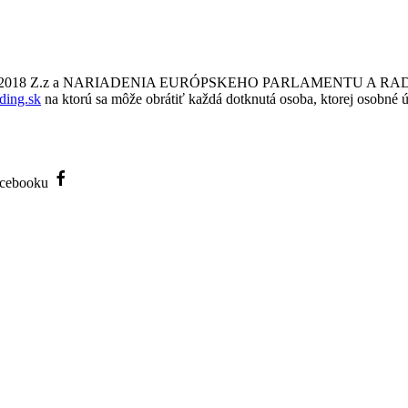
a č. 18/2018 Z.z a NARIADENIA EURÓPSKEHO PARLAMENTU A RADY
ding.sk
na ktorú sa môže obrátiť každá dotknutá osoba, ktorej osobné ú
Facebooku