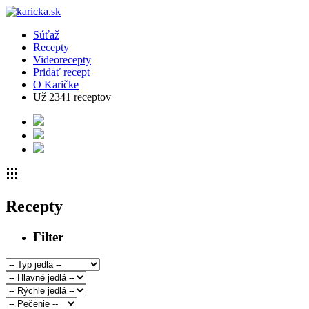
Súťaž
Recepty
Videorecepty
Pridať recept
O Karičke
Už
2341
receptov
Recepty
Filter