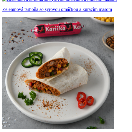
Zeleninová tarhoňa so syrovou omáčkou a kuracím mäsom