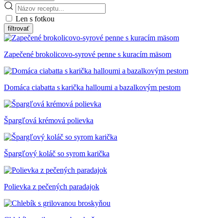
Len s fotkou
Zapečené brokolicovo-syrové penne s kuracím mäsom
Domáca ciabatta s karička halloumi a bazalkovým pestom
Špargľová krémová polievka
Špargľový koláč so syrom karička
Polievka z pečených paradajok