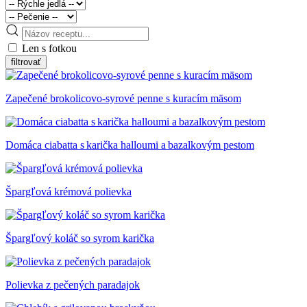
Len s fotkou
Zapečené brokolicovo-syrové penne s kuracím mäsom
Domáca ciabatta s karička halloumi a bazalkovým pestom
Špargľová krémová polievka
Špargľový koláč so syrom karička
Polievka z pečených paradajok