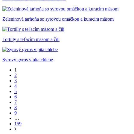
Zeleninová tarhoňa so syrovou omáčkou a kuracím mäsom
Tortilly s teľacím mäsom a čili
Syrový gyros v pita chlebe
1
2
3
4
5
6
7
8
9
…
159