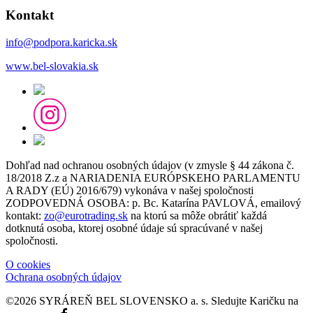
Kontakt
info@podpora.karicka.sk
www.bel-slovakia.sk
Dohľad nad ochranou osobných údajov (v zmysle § 44 zákona č.
18/2018 Z.z a NARIADENIA EURÓPSKEHO PARLAMENTU
A RADY (EÚ) 2016/679) vykonáva v našej spoločnosti
ZODPOVEDNÁ OSOBA: p. Bc. Katarína PAVLOVÁ, emailový
kontakt:
zo@eurotrading.sk
na ktorú sa môže obrátiť každá
dotknutá osoba, ktorej osobné údaje sú spracúvané v našej
spoločnosti.
O cookies
Ochrana osobných údajov
©2026 SYRÁREŇ BEL SLOVENSKO a. s.
Sledujte Karičku na