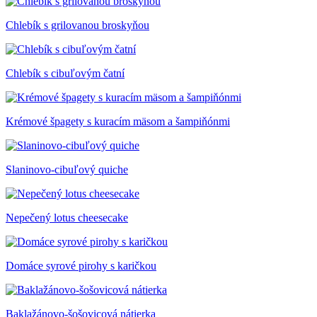
Chlebík s grilovanou broskyňou
Chlebík s cibuľovým čatní
Krémové špagety s kuracím mäsom a šampiňónmi
Slaninovo-cibuľový quiche
Nepečený lotus cheesecake
Domáce syrové pirohy s karičkou
Baklažánovo-šošovicová nátierka