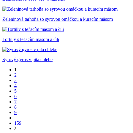
Zeleninová tarhoňa so syrovou omáčkou a kuracím mäsom
Tortilly s teľacím mäsom a čili
Syrový gyros v pita chlebe
1
2
3
4
5
6
7
8
9
…
159