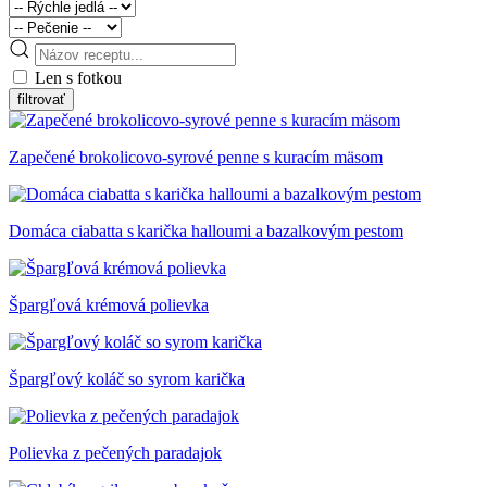
Len s fotkou
Zapečené brokolicovo-syrové penne s kuracím mäsom
Domáca ciabatta s karička halloumi a bazalkovým pestom
Špargľová krémová polievka
Špargľový koláč so syrom karička
Polievka z pečených paradajok