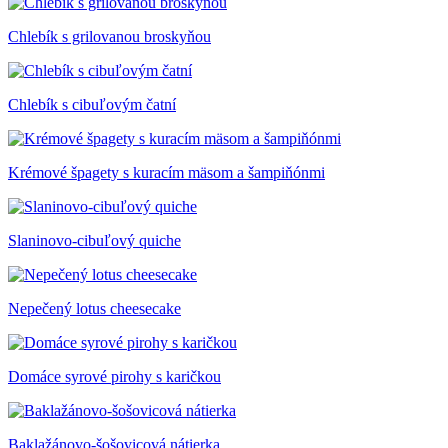
Chlebík s grilovanou broskyňou
Chlebík s cibuľovým čatní
Krémové špagety s kuracím mäsom a šampiňónmi
Slaninovo-cibuľový quiche
Nepečený lotus cheesecake
Domáce syrové pirohy s karičkou
Baklažánovo-šošovicová nátierka