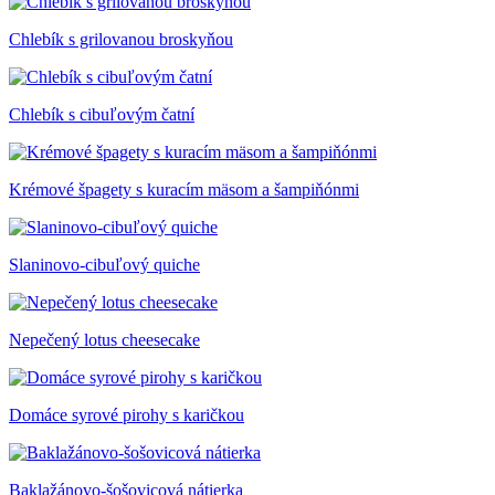
Chlebík s grilovanou broskyňou
Chlebík s cibuľovým čatní
Krémové špagety s kuracím mäsom a šampiňónmi
Slaninovo-cibuľový quiche
Nepečený lotus cheesecake
Domáce syrové pirohy s karičkou
Baklažánovo-šošovicová nátierka