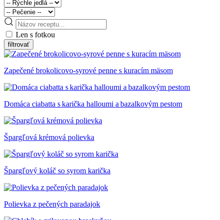
Len s fotkou
Zapečené brokolicovo-syrové penne s kuracím mäsom
Domáca ciabatta s karička halloumi a bazalkovým pestom
Špargľová krémová polievka
Špargľový koláč so syrom karička
Polievka z pečených paradajok