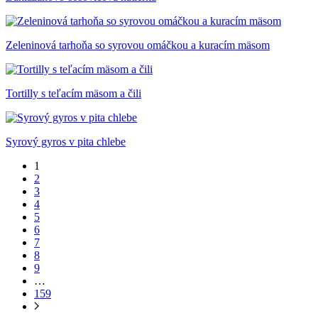
Zeleninová tarhoňa so syrovou omáčkou a kuracím mäsom
Tortilly s teľacím mäsom a čili
Syrový gyros v pita chlebe
1
2
3
4
5
6
7
8
9
…
159