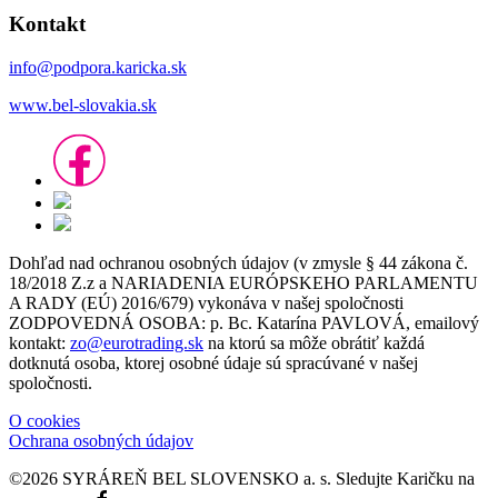
Kontakt
info@podpora.karicka.sk
www.bel-slovakia.sk
Dohľad nad ochranou osobných údajov (v zmysle § 44 zákona č.
18/2018 Z.z a NARIADENIA EURÓPSKEHO PARLAMENTU
A RADY (EÚ) 2016/679) vykonáva v našej spoločnosti
ZODPOVEDNÁ OSOBA: p. Bc. Katarína PAVLOVÁ, emailový
kontakt:
zo@eurotrading.sk
na ktorú sa môže obrátiť každá
dotknutá osoba, ktorej osobné údaje sú spracúvané v našej
spoločnosti.
O cookies
Ochrana osobných údajov
©2026 SYRÁREŇ BEL SLOVENSKO a. s.
Sledujte Karičku na